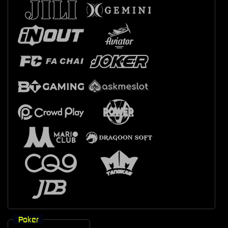
Poker