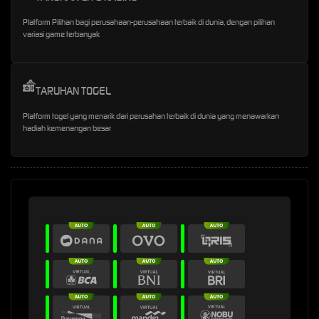
Platform Pilihan bagi perusahaan-perusahaan terbaik di dunia, dengan pilihan
variasi game terbanyak
TARUHAN TOGEL
Platform togel yang menarik dari perusahan terbaik di dunia yang menawarkan
hadiah kemenangan besar