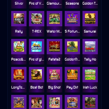
Silver
Fire of Villa Street
Glamourous World
Seasons
Golden Tour
Rally
T-REX
Water Margin
5 Fortune Dragon
Samurai
Peace&Long Life
Fire of glacier gold
Fafafa2
GoldenTree
Tally Ho
LongTengHuXiao2
Best Bet
Big Shot
Pay Dirt
Irish Luck