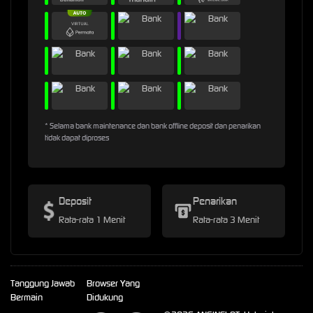
* Selama bank maintenance dan bank offline deposit dan penarikan
tidak dapat diproses
Deposit
Penarikan
Rata-rata 1 Menit
Rata-rata 3 Menit
Tanggung Jawab
Browser Yang
Bermain
Didukung