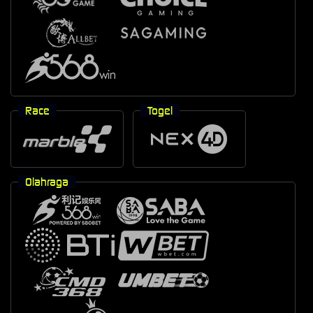
Race
Togel
Olahraga