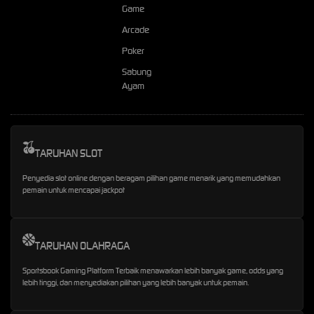
Game
Arcade
Poker
Sabung
Ayam
TARUHAN SLOT
Penyedia slot online dengan beragam pilihan game menarik yang memudahkan
pemain untuk mencapai jackpot
TARUHAN OLAHRAGA
Sportsbook Gaming Platform Terbaik menawarkan lebih banyak game, odds yang
lebih tinggi, dan menyediakan pilihan yang lebih banyak untuk pemain.