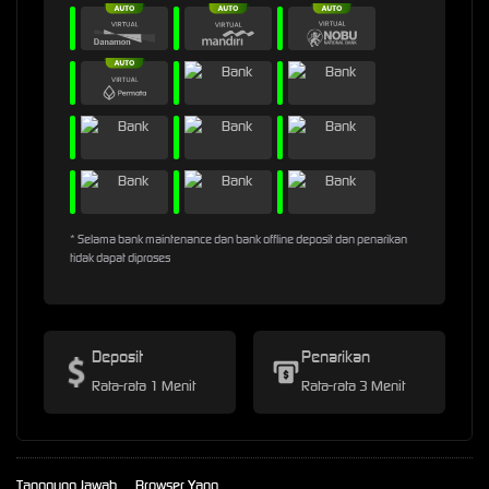
* Selama bank maintenance dan bank offline deposit dan penarikan
tidak dapat diproses
Deposit
Penarikan
Rata-rata 1 Menit
Rata-rata 3 Menit
Tanggung Jawab
Browser Yang