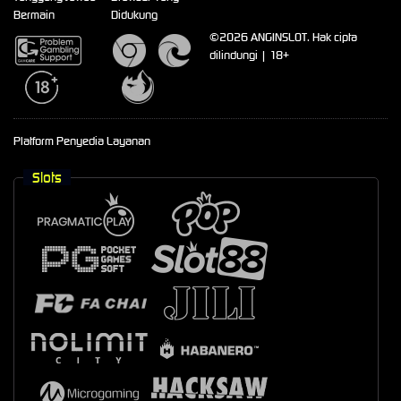
Bermain
Didukung
©2026 ANGINSLOT. Hak cipta
dilindungi | 18+
Platform Penyedia Layanan
Slots