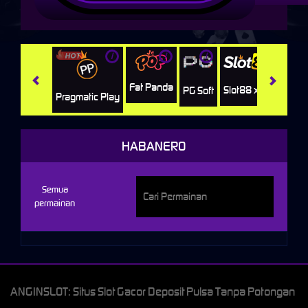
i
i
i
i
i
Facha
Fat Panda
Slot88 x PP
PG Soft
Pragmatic Play
HABANERO
Semua
permainan
ANGINSLOT: Situs Slot Gacor Deposit Pulsa Tanpa Potongan