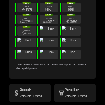
* Selama bank maintenance dan bank offline deposit dan penarikan
tidak dapat diproses
Deposit
Penarikan
Rata-rata 1 Menit
Rata-rata 3 Menit