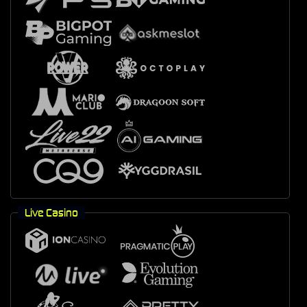
Live Casino