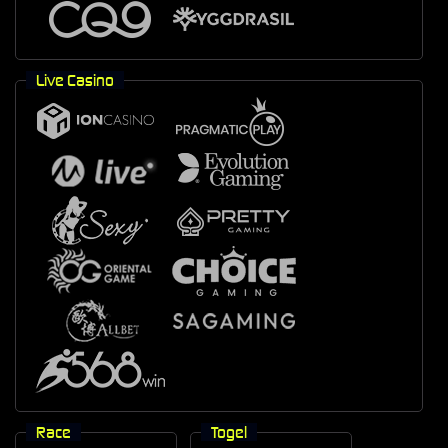
Live Casino
Race
Togel