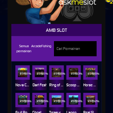
AMB SLOT
Semua
Arcade
Fishing
permainan
RTP
91%
RTP
81%
RTP
95%
RTP
93%
RTP
85%
Nova Crash : The Legends of Power
Dart Fest
Ring of Hopeful
Scoop Blessing
Horse Racing
RTP
89%
RTP
85%
RTP
83%
RTP
84%
RTP
92%
Fruit Roulette Slots
Ghost Busters
Treasure of Pirate
Lagend of Shooter
Real Slap