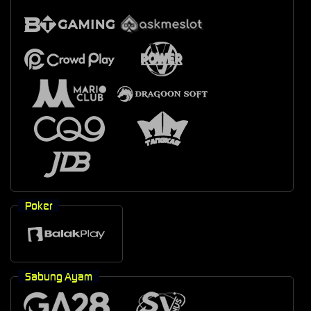
Poker
Sabung Ayam