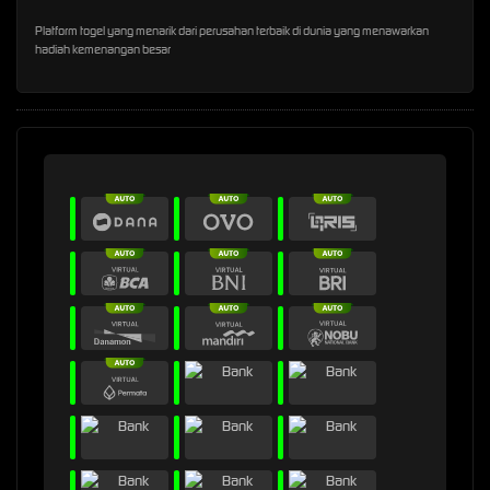
Platform togel yang menarik dari perusahan terbaik di dunia yang menawarkan
hadiah kemenangan besar