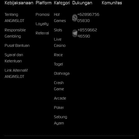
Kebijaksanaan
Platform
Kategori
Dukungan
Komunitas
Tentang
Promosi
Hot
+62896756
ANGINSLOT
Games
05830
Loyalty
Responsible
Slots
+8559662
Referral
Gambling
46590
Live
Pusat Bantuan
Casino
Syarat dan
Race
Ketentuan
Togel
Link Alternatif
Olahraga
ANGINSLOT
Crash
Game
Arcade
Poker
Sabung
Ayam