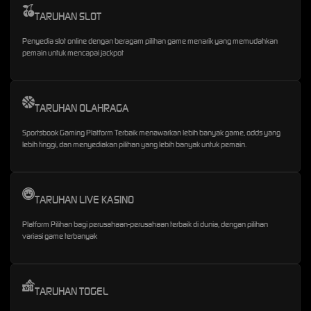
TARUHAN SLOT
Penyedia slot online dengan beragam pilihan game menarik yang memudahkan
pemain untuk mencapai jackpot
TARUHAN OLAHRAGA
Sportsbook Gaming Platform Terbaik menawarkan lebih banyak game, odds yang
lebih tinggi, dan menyediakan pilihan yang lebih banyak untuk pemain.
TARUHAN LIVE KASINO
Platform Pilihan bagi perusahaan-perusahaan terbaik di dunia, dengan pilihan
variasi game terbanyak
TARUHAN TOGEL