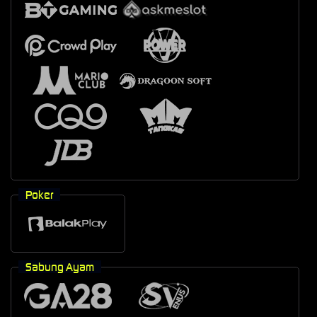
Poker
Sabung Ayam