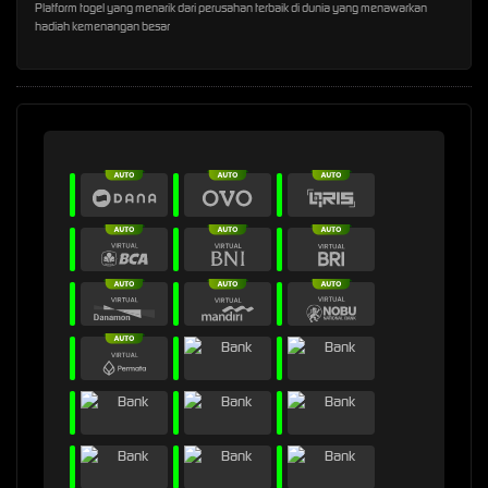
Platform togel yang menarik dari perusahan terbaik di dunia yang menawarkan
hadiah kemenangan besar