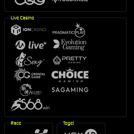
Live Casino
Race
Togel