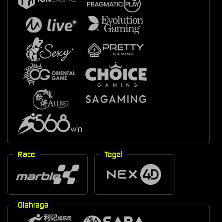
Race
Togel
Olahraga