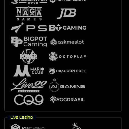
Live Casino