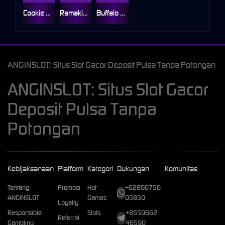
Cookie Hunter
Ramakien Blessing
Buffalo Rush
ANGINSLOT: Situs Slot Gacor Deposit Pulsa Tanpa Potongan
ANGINSLOT: Situs Slot Gacor
Deposit Pulsa Tanpa
Potongan
Kebijaksanaan
Platform
Kategori
Dukungan
Komunitas
Tentang
Promosi
Hot
+62896756
ANGINSLOT
Games
05830
Loyalty
Responsible
Slots
+8559662
Referral
Gambling
46590