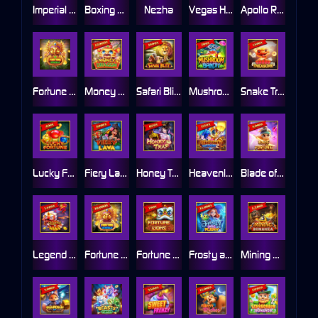
Imperial Majesty
Boxing Fury
Nezha
Vegas Hot Fruit
Apollo Ray of Luck
Fortune Jewels I
Money Dragon
Safari Blitz
Mushroom Bandit
Snake Treasure
Lucky Fortune
Fiery Lava
Honey Trap
Heavenly Fortunes 2
Blade of Fortune
Legend of Nian
Fortune Jewels II
Fortune Lions
Frosty and Flamy
Mining Bonanza