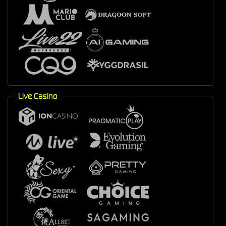
Live Casino