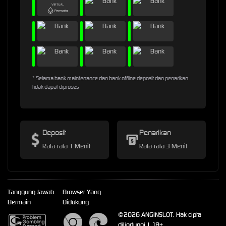
* Selama bank maintenance dan bank offline deposit dan penarikan
tidak dapat diproses
Deposit
Penarikan
Rata-rata 1 Menit
Rata-rata 3 Menit
Tanggung Jawab
Browser Yang
Bermain
Didukung
©2026 ANGINSLOT. Hak cipta
dilindungi | 18+